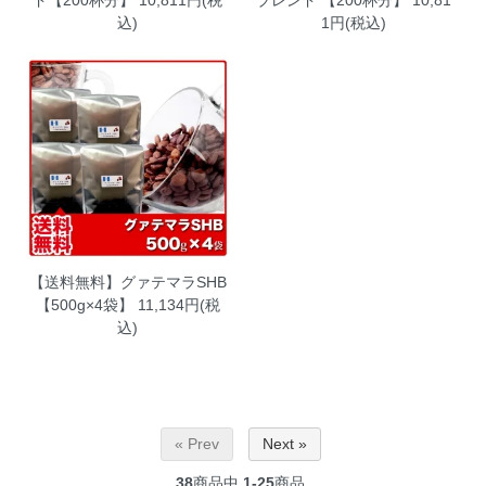
ド【200杯分】
10,811円(税
ブレンド 【200杯分】
10,81
込)
1円(税込)
【送料無料】グァテマラSHB
【500g×4袋】
11,134円(税
込)
« Prev
Next »
38
商品中
1-25
商品