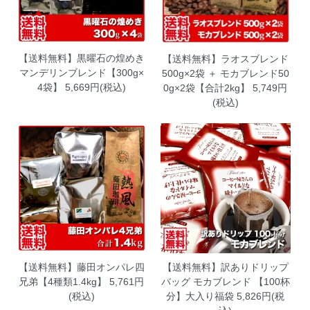
【送料無料】黒曜石の煌めき
【送料無料】ラオスブレンド
マンデリンブレンド【300g×
500g×2袋 ＋ モカブレンド50
4袋】
5,669円(税込)
0g×2袋【合計2kg】
5,749円
(税込)
【送料無料】藤田オンパレ四
【送料無料】訳ありドリップ
兄弟【4種類1.4kg】
5,761円
バッグ モカブレンド 【100杯
(税込)
分】大入り福袋
5,826円(税