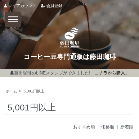
マイアカウント
会員登録
コーヒー豆専門通販は藤田珈琲
藤田珈琲のLINEスタンプができました!
「コチラから購入」
ホーム
>
5,001円以上
5,001円以上
おすすめ順
| 価格順 |
新着順