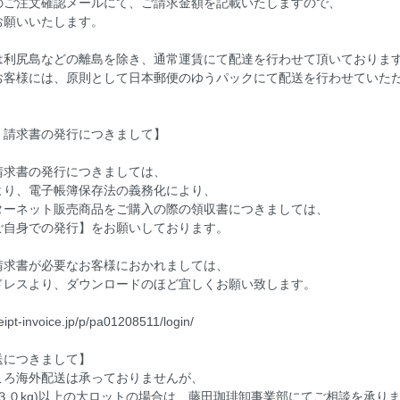
のご注文確認メールにて、ご請求金額を記載いたしますので、
お願いいたします。
は利尻島などの離島を除き、通常運賃にて配達を行わせて頂いておりま
お客様には、原則として日本郵便のゆうパックにて配送を行わせていた
、請求書の発行につきまして】
請求書の発行につきましては、
1/1より、電子帳簿保存法の義務化により、
ターネット販売商品をご購入の際の領収書につきましては、
ご自身での発行】をお願いしております。
請求書が必要なお客様におかれましては、
ドレスより、ダウンロードのほど宜しくお願い致します。
ceipt-invoice.jp/p/pa01208511/login/
送につきまして】
ころ海外配送は承っておりませんが、
３０kg)以上の大ロットの場合は、藤田珈琲卸事業部にてご相談を承り