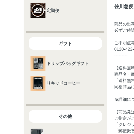
佐川急便
定期便
---------
商品の出
必ずご確
ご不明点
ギフト
0120-42
---------
ドリップバッグギフト
【送料無
商品名・
「送料無
リキッドコーヒー
同梱商品
※詳細につきま
【商品発
その他
ご指定が
「クレジ
「郵便振