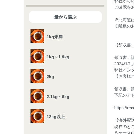
弊社から
ご確認を
量から選ぶ
※北海道
※離島の
1kg未満
【領収書
1kg～1.9kg
領収書、
2024/
弊社イン
【お客様
2kg
領収書、
下記のア
2.1kg～6kg
https://re
12kg以上
【海外配
現在のと
５ケース(