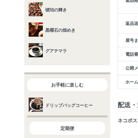
返品
琥珀の輝き
返品
黒曜石の煌めき
屋号
グアテマラ
電話
公開
ホー
お手軽に楽しむ
配送・
ドリップバッグコーヒー
ネコポス
定期便