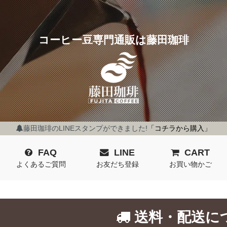
コーヒー豆専門通販は藤田珈琲
藤田珈琲のLINEスタンプができました!
「コチラから購入」
FAQ
LINE
CART
よくあるご質問
お友だち登録
お買い物かご
送料・配送に