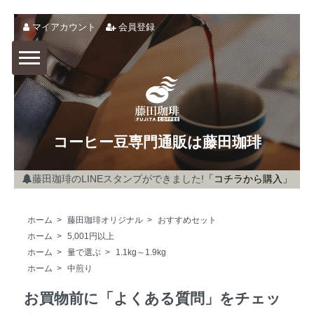
マイアカウント
会員登録
コーヒー豆専門通販は藤田珈琲
藤田珈琲のLINEスタンプができました!
「コチラから購入」
ホーム
>
藤田珈琲オリジナル
>
おすすめセット
ホーム
>
5,001円以上
ホーム
>
量で選ぶ
>
1.1kg～1.9kg
ホーム
>
中煎り
お買物前に「よくある質問」をチェッ