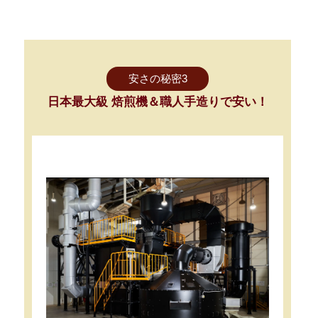
安さの秘密3
日本最大級 焙煎機＆職人手造りで安い！