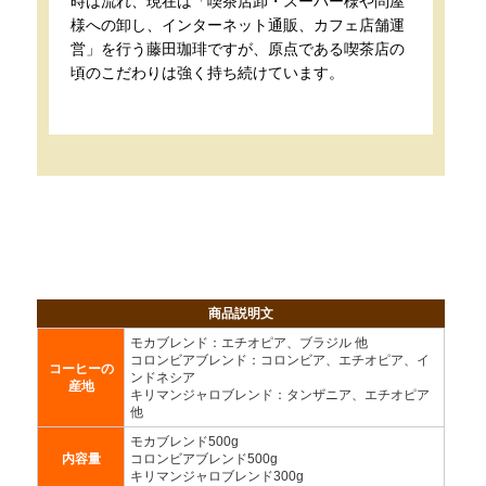
時は流れ、現在は「喫茶店卸・スーパー様や問屋
様への卸し、インターネット通販、カフェ店舗運
営」を行う藤田珈琲ですが、原点である喫茶店の
頃のこだわりは強く持ち続けています。
商品説明文
モカブレンド：エチオピア、ブラジル 他
コロンビアブレンド：コロンビア、エチオピア、イ
コーヒーの
ンドネシア
産地
キリマンジャロブレンド：タンザニア、エチオピア
他
モカブレンド500g
内容量
コロンビアブレンド500g
キリマンジャロブレンド300g