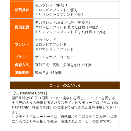
モカブレンド:中煎り
焙煎具合
コロンビアブレンド:中煎り
キリマンジャロブレンド:中煎り
モカブレンド:豆または粉（中挽き）
提供形態
コロンビアブレンド:豆または粉（中挽き）
キリマンジャロブレンド:豆または粉（中挽き）
モカブレンド
ブレンド
コロンビアブレンド
きロマンジャロブレンド
ブランド
サスティナブルコーヒー
保存方法
直射日光、高温、多湿をさけて保存
賞味期限
製造日より1年間
コーヒーのこだわり
【Sustainable Coffee】
藤田珈琲はI.C.O.（国際コーヒー協会）を通じ、コーヒーを愛する
全世界の人々の未来を考えたサステイナビリティープログラム（Su
stainability＝持続可能性）の管理下で栽培された豆を使用しており
ます。
サステイナブルコーヒーとは、自然環境や生産者の生活を良い状態
にたもつことを目指して生産・流通されたコーヒーの総称です。