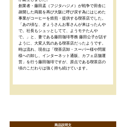
創業者・藤田孟（フジタハジメ）が戦争で田舎に
疎開した両親を再び大阪に呼び戻す為にはじめた
事業がコーヒーを焙煎・提供する喫茶店でした。
「あの頃な、ぎょうさんお客さんが来はったんや
で。社長もシュッとしてて、ようモテたんや
で。」と、妻である藤田珈琲専務 藤田公子が話す
ように、大変人気のある喫茶店だったようです。
時は流れ、現在は「喫茶店卸・スーパー様や問屋
様への卸し、インターネット通販、カフェ店舗運
営」を行う藤田珈琲ですが、原点である喫茶店の
頃のこだわりは強く持ち続けています。
商品説明文