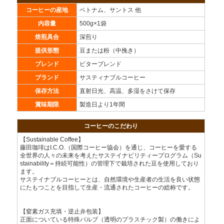
コーヒーの産地
ベトナム、サントス 他
内容量
500g×1袋
焙煎具合
深煎り
提供形態
豆または粉（中挽き）
ブレンド
ビターブレンド
ブランド
サスティナブルコーヒー
保存方法
直射日光、高温、多湿をさけて保存
賞味期限
製造日より1年間
コーヒーのこだわり
【Sustainable Coffee】
藤田珈琲はI.C.O.（国際コーヒー協会）を通じ、コーヒーを愛する
全世界の人々の未来を考えたサステイナビリティープログラム（Su
stainability＝持続可能性）の管理下で栽培された豆を使用しており
ます。
サステイナブルコーヒーとは、自然環境や生産者の生活を良い状態
にたもつことを目指して生産・流通されたコーヒーの総称です。
【窒素ガス充填・逆止弁包装】
正面についている特殊バルブ（透明のプラスチック製）の働きによ