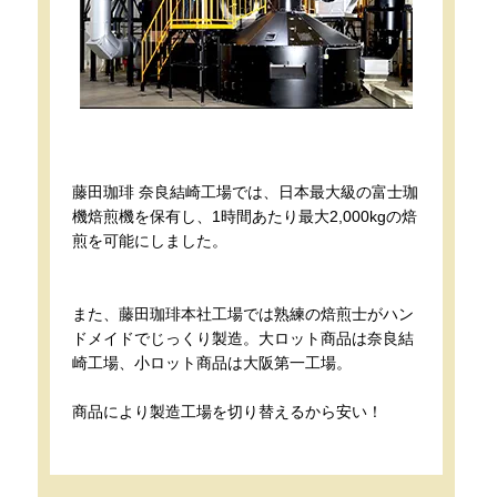
藤田珈琲 奈良結崎工場では、日本最大級の富士珈
機焙煎機を保有し、1時間あたり最大2,000kgの焙
煎を可能にしました。
また、藤田珈琲本社工場では熟練の焙煎士がハン
ドメイドでじっくり製造。大ロット商品は奈良結
崎工場、小ロット商品は大阪第一工場。
商品により製造工場を切り替えるから安い！