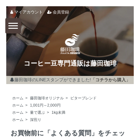
マイアカウント
会員登録
コーヒー豆専門通販は藤田珈琲
藤田珈琲のLINEスタンプができました!
「コチラから購入」
ホーム
>
藤田珈琲オリジナル
>
ビターブレンド
ホーム
>
1,001円～2,000円
ホーム
>
量で選ぶ
>
1kg未満
ホーム
>
深煎り
お買物前に「よくある質問」をチェッ