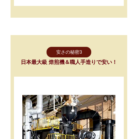
安さの秘密3
日本最大級 焙煎機＆職人手造りで安い！