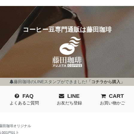
コーヒー豆専門通販は藤田珈琲
藤田珈琲のLINEスタンプができました!
「コチラから購入」
FAQ
LINE
CART
よくあるご質問
お友だち登録
お買い物かご
藤田珈琲オリジナル
5,001円以上