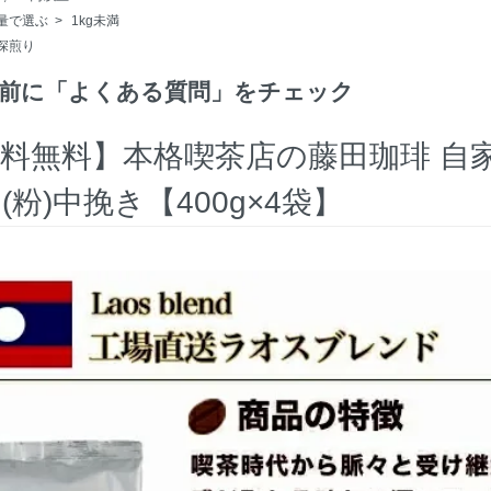
量で選ぶ
>
1kg未満
深煎り
前に「よくある質問」をチェック
料無料】本格喫茶店の藤田珈琲 自
(粉)中挽き【400g×4袋】