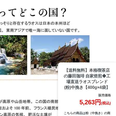
【送料無料】本格喫茶店
の藤田珈琲 自家焙煎◆工
場直送ラオスブレンド
(粉)中挽き【400g×4袋】
販売価格
5,263円
(税込)
こちらの商品は粉（中挽き）の商