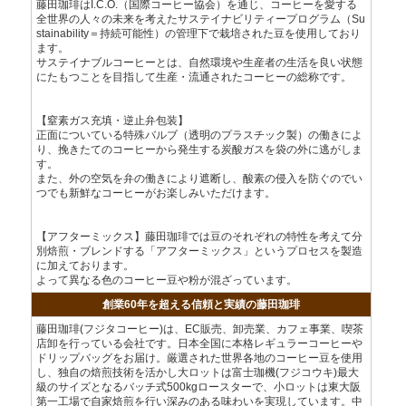
藤田珈琲はI.C.O.（国際コーヒー協会）を通じ、コーヒーを愛する
全世界の人々の未来を考えたサステイナビリティープログラム（Su
stainability＝持続可能性）の管理下で栽培された豆を使用しており
ます。
サステイナブルコーヒーとは、自然環境や生産者の生活を良い状態
にたもつことを目指して生産・流通されたコーヒーの総称です。
【窒素ガス充填・逆止弁包装】
正面についている特殊バルブ（透明のプラスチック製）の働きによ
り、挽きたてのコーヒーから発生する炭酸ガスを袋の外に逃がしま
す。
また、外の空気を弁の働きにより遮断し、酸素の侵入を防ぐのでい
つでも新鮮なコーヒーがお楽しみいただけます。
【アフターミックス】藤田珈琲では豆のそれぞれの特性を考えて分
別焙煎・ブレンドする「アフターミックス」というプロセスを製造
に加えております。
よって異なる色のコーヒー豆や粉が混ざっています。
創業60年を超える信頼と実績の藤田珈琲
藤田珈琲(フジタコーヒー)は、EC販売、卸売業、カフェ事業、喫茶
店卸を行っている会社です。日本全国に本格レギュラーコーヒーや
ドリップバッグをお届け。厳選された世界各地のコーヒー豆を使用
し、独自の焙煎技術を活かし大ロットは富士珈機(フジコウキ)最大
級のサイズとなるバッチ式500kgロースターで、小ロットは東大阪
第一工場で自家焙煎を行い深みのある味わいを実現しています。中