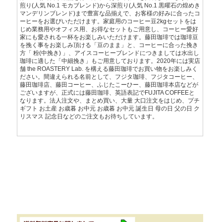
煎り(人気 No.1 モカブレンド)から深煎り(人気 No.1 黒曜石の煌めき
マンデリンブレンド)まで豊富な品揃えで、お客様の好みに合ったコ
ーヒーをお選びいただけます。家庭用のコーヒー豆2kgセットをは
じめ業務用やオフィス用、お得なセットもご用意し、コーヒー愛好
家にも愛される一杯をお楽しみいただけます。藤田珈琲では珈琲豆
を挽く事をお楽しみ頂ける「豆のまま」と、コーヒーに合った挽き
方「 粉(中挽き) 」、アイスコーヒーブレンドにつきましては水出し
珈琲に適した「中細挽き」もご用意しております。2020年には実店
舗 the ROASTERY Lab. を構える藤田珈琲でお買い物をお楽しみく
ださい。間違えられる名前として、フジタ珈琲、フジタコーヒー、
藤田珈琲店、藤田コーヒー、ふじたこーひー、藤田珈琲本店などが
ございますが、正式には藤田珈琲、英語表記でFUJITA COFFEEと
なります。法人注文や、まとめ買い、大量 大口注文をはじめ、プチ
ギフト お土産 お歳暮 お中元 お歳暮 お中元 誕生日 母の日 父の日 ク
リスマス 記念日などのご注文もお待ちしています。