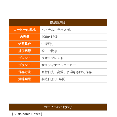
商品説明文
コーヒーの産地
ベトナム、ラオス 他
内容量
400g×12袋
焙煎具合
中深煎り
提供形態
粉（中挽き）
ブレンド
ラオスブレンド
ブランド
サスティナブルコーヒー
保存方法
直射日光、高温、多湿をさけて保存
賞味期限
製造日より1年間
コーヒーのこだわり
【Sustainable Coffee】