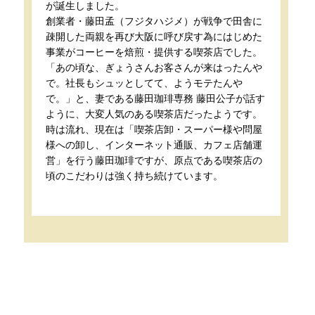
が誕生しました。
創業者・藤田孟（フジタハジメ）が戦争で田舎に
疎開した両親を再び大阪に呼び戻す為にはじめた
事業がコーヒーを焙煎・提供する喫茶店でした。
「あの頃な、ぎょうさんお客さんが来はったんや
で。社長もシュッとしてて、ようモテたんや
で。」と、妻である藤田珈琲専務 藤田公子が話す
ように、大変人気のある喫茶店だったようです。
時は流れ、現在は「喫茶店卸・スーパー様や問屋
様への卸し、インターネット通販、カフェ店舗運
営」を行う藤田珈琲ですが、原点である喫茶店の
頃のこだわりは強く持ち続けています。