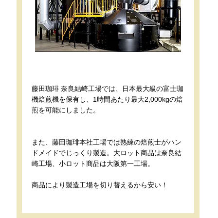
藤田珈琲 奈良結崎工場では、日本最大級の富士珈
機焙煎機を保有し、1時間あたり最大2,000kgの焙
煎を可能にしました。
また、藤田珈琲本社工場では熟練の焙煎士がハン
ドメイドでじっくり製造。大ロット商品は奈良結
崎工場、小ロット商品は大阪第一工場。
商品により製造工場を切り替えるから安い！