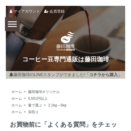
マイアカウント
会員登録
コーヒー豆専門通販は藤田珈琲
藤田珈琲のLINEスタンプができました!
「コチラから購入」
ホーム
>
藤田珈琲オリジナル
ホーム
>
5,001円以上
ホーム
>
量で選ぶ
>
2.1kg～6kg
ホーム
>
深煎り
お買物前に「よくある質問」をチェッ