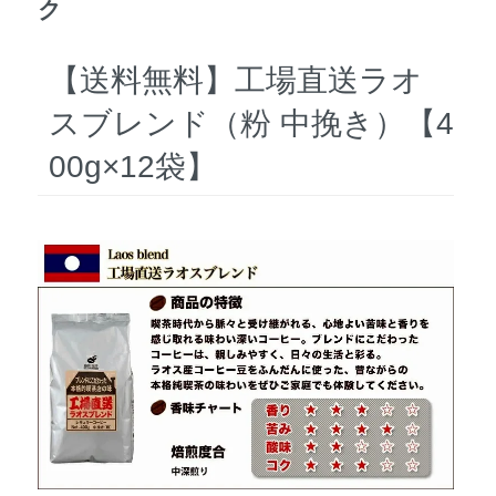
ク
【送料無料】工場直送ラオ
スブレンド（粉 中挽き）【4
00g×12袋】