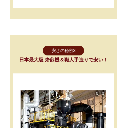
安さの秘密3
日本最大級 焙煎機＆職人手造りで安い！