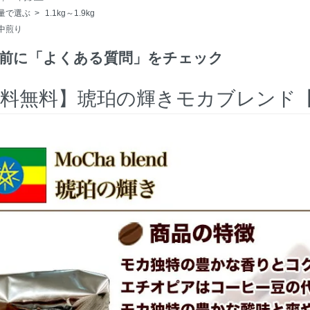
量で選ぶ
>
1.1kg～1.9kg
中煎り
前に「よくある質問」をチェック
料無料】琥珀の輝きモカブレンド【3