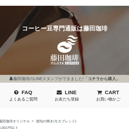
コーヒー豆専門通販は藤田珈琲
藤田珈琲のLINEスタンプができました!
「コチラから購入」
FAQ
LINE
CART
よくあるご質問
お友だち登録
お買い物かご
藤田珈琲オリジナル
>
琥珀の輝き(モカブレンド)
5,001円以上