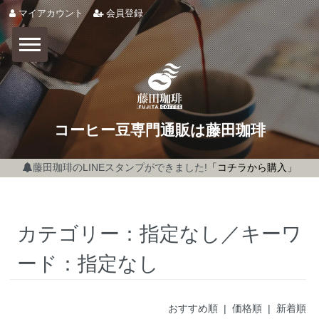
マイアカウント
会員登録
コーヒー豆専門通販は藤田珈琲
藤田珈琲のLINEスタンプができました!
「コチラから購入」
カテゴリー：指定なし／キーワ
ード：指定なし
おすすめ順
| 価格順 |
新着順