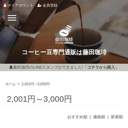
マイアカウント
会員登録
コーヒー豆専門通販は藤田珈琲
藤田珈琲のLINEスタンプができました!
「コチラから購入」
ホーム
>
2,001円～3,000円
2,001円～3,000円
おすすめ順
|
価格順
| 新着順